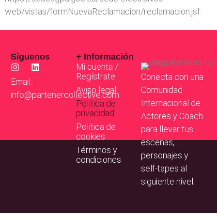
web/vistas/formNuevaReclamacion/reclamacion.jsf.
Síguenos
+ Información
Mi cuenta /
Regístrate
Conecta con una
Email:
Aviso legal
Comunidad
info@partenercollective.com
Internacional de
Política de
privacidad
Actores y Coach
Política de
para llevar tus
cookies
escenas,
Términos y
personajes y
condiciones
self-tapes al
siguiente nivel.