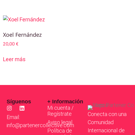
Xoel Fernández
20,00
€
Leer más
Síguenos
+ Información
Mi cuenta /
Regístrate
Conecta con una
Email:
Aviso legal
Comunidad
info@partenercollective.com
Internacional de
Política de