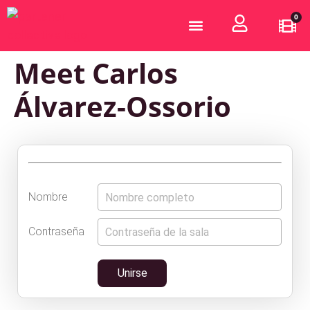
0
¿Quiénes somos?
Hazte Partener
Meet Carlos
Álvarez-Ossorio
Nombre
Contraseña
Unirse