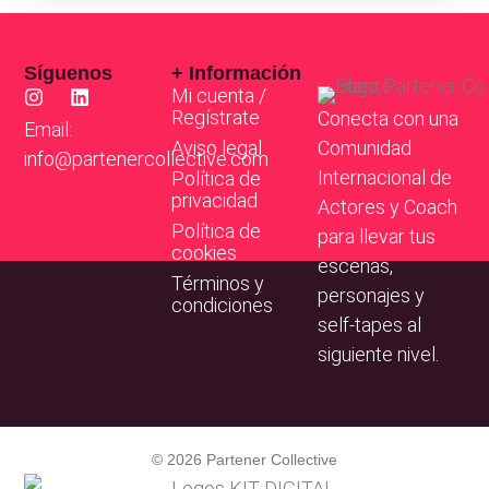
Síguenos
+ Información
Mi cuenta /
Regístrate
Conecta con una
Email:
Aviso legal
Comunidad
info@partenercollective.com
Internacional de
Política de
privacidad
Actores y Coach
Política de
para llevar tus
cookies
escenas,
Términos y
personajes y
condiciones
self-tapes al
siguiente nivel.
© 2026 Partener Collective