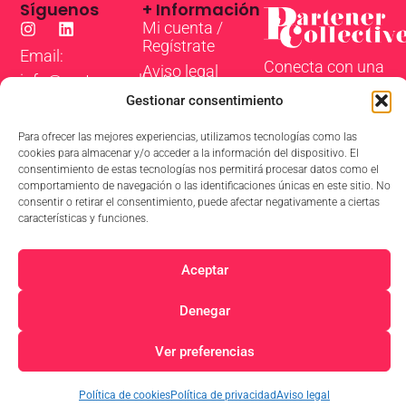
Síguenos
+ Información
Mi cuenta /
Regístrate
Email:
Conecta con una
Aviso legal
info@partenercollective.com
Comunidad
Política de
Gestionar consentimiento
privacidad
Internacional de
Para ofrecer las mejores experiencias, utilizamos tecnologías como las
Actores y Coach
Política de
cookies para almacenar y/o acceder a la información del dispositivo. El
cookies
para llevar tus
consentimiento de estas tecnologías nos permitirá procesar datos como el
Términos y
comportamiento de navegación o las identificaciones únicas en este sitio. No
escenas,
condiciones
consentir o retirar el consentimiento, puede afectar negativamente a ciertas
personajes y
características y funciones.
self-tapes al
siguiente nivel.
Aceptar
Denegar
© 2026 Partener Collective
Ver preferencias
Política de cookies
Política de privacidad
Aviso legal