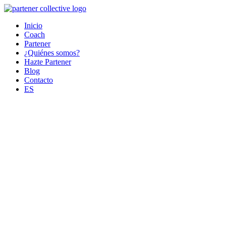
Ir
al
Inicio
contenido
Coach
Partener
¿Quiénes somos?
Hazte Partener
Blog
Contacto
ES