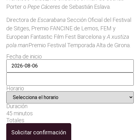
Porter o
Pepe Cáceres
de Sebastián Eslava.
Directora de
Escarabana
Sección Oficial del Festival
de Sitges, Premio FANCINE de Lemos, FEM y
European Fantastic Film Fest Barcelona y
A xustiza
pola man
Premio Festival Temporada Alta de Girona.
Fecha de inicio
Horario
Duración
45 minutos
Totales
Solicitar confirmación