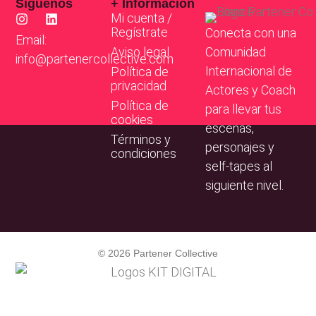
Síguenos
+ Información
Mi cuenta /
Regístrate
Conecta con una
Email:
Aviso legal
Comunidad
info@partenercollective.com
Internacional de
Política de
privacidad
Actores y Coach
Política de
para llevar tus
cookies
escenas,
Términos y
personajes y
condiciones
self-tapes al
siguiente nivel.
© 2026 Partener Collective