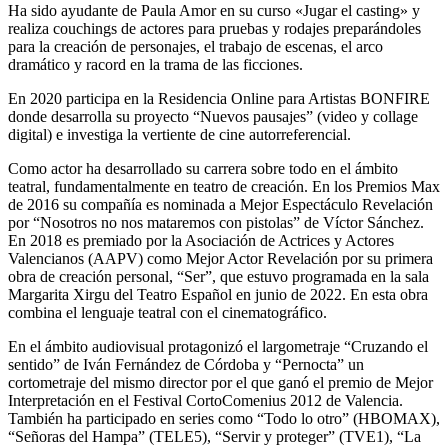
Ha sido ayudante de Paula Amor en su curso «Jugar el casting» y
realiza couchings de actores para pruebas y rodajes preparándoles
para la creación de personajes, el trabajo de escenas, el arco
dramático y racord en la trama de las ficciones.
En 2020 participa en la Residencia Online para Artistas BONFIRE
donde desarrolla su proyecto “Nuevos pausajes” (video y collage
digital) e investiga la vertiente de cine autorreferencial.
Como actor ha desarrollado su carrera sobre todo en el ámbito
teatral, fundamentalmente en teatro de creación. En los Premios Max
de 2016 su compañía es nominada a Mejor Espectáculo Revelación
por “Nosotros no nos mataremos con pistolas” de Víctor Sánchez.
En 2018 es premiado por la Asociación de Actrices y Actores
Valencianos (AAPV) como Mejor Actor Revelación por su primera
obra de creación personal, “Ser”, que estuvo programada en la sala
Margarita Xirgu del Teatro Español en junio de 2022. En esta obra
combina el lenguaje teatral con el cinematográfico.
En el ámbito audiovisual protagonizó el largometraje “Cruzando el
sentido” de Iván Fernández de Córdoba y “Pernocta” un
cortometraje del mismo director por el que ganó el premio de Mejor
Interpretación en el Festival CortoComenius 2012 de Valencia.
También ha participado en series como “Todo lo otro” (HBOMAX),
“Señoras del Hampa” (TELE5), “Servir y proteger” (TVE1), “La